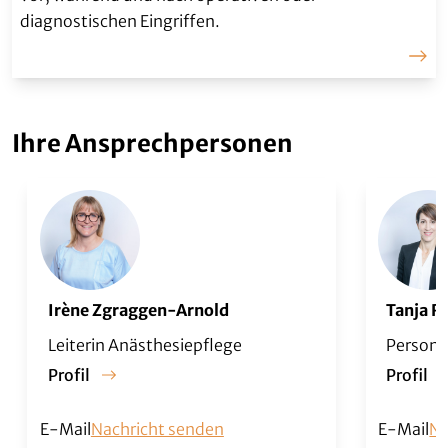
diagnostischen Eingriffen.
Ihre Ansprechpersonen
Tanja R
Irène Zgraggen-Arnold
Persona
Leiterin Anästhesiepflege
Profil
Profil
E-Mail
Nachricht senden
E-Mail
Na