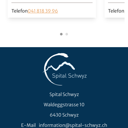
Telefon
041 818 39 96
Telefon
0
Spital Schwyz
Waldeggstrasse 10
6430 Schwyz
E-Mail
information@spital-schwyz.ch