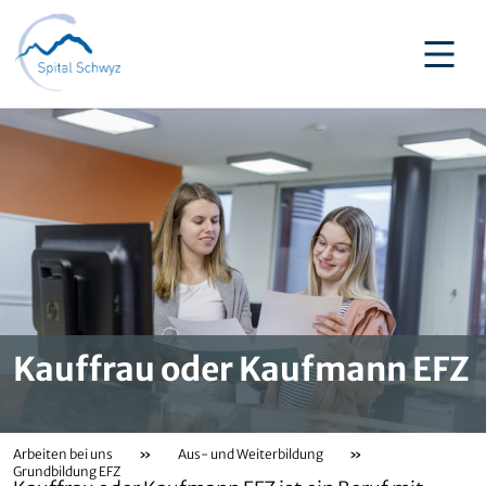
Kauffrau oder Kaufmann EFZ
Arbeiten bei uns
»
Aus- und Weiterbildung
»
Grundbildung EFZ