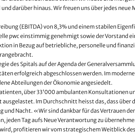
 und darüber hinaus. Wir freuen uns über jedes neue 
reibung (EBITDA) von 8,3% und einem stabilen Eigen
elle pwc einstimmig genehmigt sowie der Vorstand e
tion in Bezug auf betriebliche, personelle und fina
orangebracht.
tegie des Spitals auf der Agenda der Generalversamm
täten erfolgreich abgeschlossen werden. Im moderne
dene Abteilungen der Ökonomie angesiedelt.
atienten, über 33'000 ambulanten Konsultationen und
ut ausgelastet. Im Durchschnitt heisst das, dass über d
ag und Nacht. «Wir sind dankbar für das Vertrauen de
n, jeden Tag aufs Neue Verantwortung zu übernehmen.
wird, profitieren wir vom strategischem Weitblick des