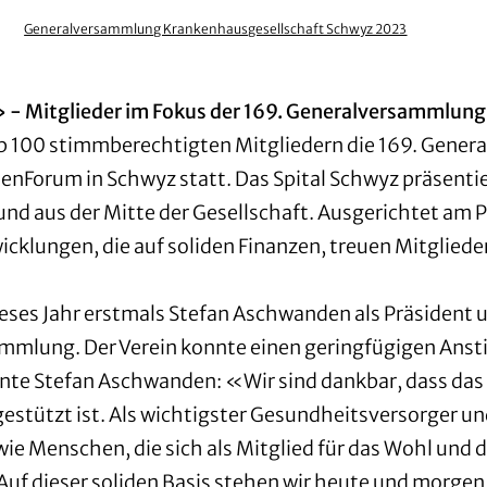
Generalversammlung Krankenhausgesellschaft Schwyz 2023
 - Mitglieder im Fokus der 169. Generalversammlung
pp 100 stimmberechtigten Mitgliedern die 169. Gene
enForum in Schwyz statt. Das Spital Schwyz präsenti
r und aus der Mitte der Gesellschaft. Ausgerichtet am
klungen, die auf soliden Finanzen, treuen Mitglied
ses Jahr erstmals Stefan Aschwanden als Präsident u
ammlung. Der Verein konnte einen geringfügigen Ansti
e Stefan Aschwanden: «Wir sind dankbar, dass das S
gestützt ist. Als wichtigster Gesundheitsversorger u
e Menschen, die sich als Mitglied für das Wohl und den
z. Auf dieser soliden Basis stehen wir heute und morg