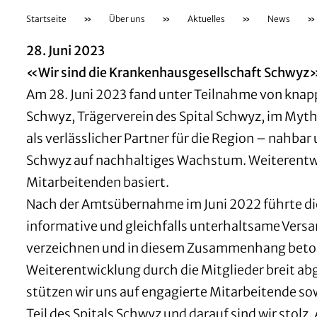
Startseite
»
Über uns
»
Aktuelles
»
News
»
28. Juni 2023
«Wir sind die Krankenhausgesellschaft Schwyz»
Am 28. Juni 2023 fand unter Teilnahme von kna
Schwyz, Trägerverein des Spital Schwyz, im Myth
als verlässlicher Partner für die Region – nahba
Schwyz auf nachhaltiges Wachstum. Weiterentwic
Mitarbeitenden basiert.
Nach der Amtsübernahme im Juni 2022 führte die
informative und gleichfalls unterhaltsame Vers
verzeichnen und in diesem Zusammenhang betont
Weiterentwicklung durch die Mitglieder breit ab
stützen wir uns auf engagierte Mitarbeitende sowi
Teil des Spitals Schwyz und darauf sind wir stol