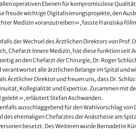
allen operativen Ebenen für kompromisslose Qualität
sse Freude wichtige Digitalisierungsprojekte, den Au
hter Medizin voranzutreiben», fasste Franziska Föllm
ls der Wechsel des Ärztlichen Direktors von Prof. D
ch, Chefarzt Innere Medizin, hat diese Funktion seit
itig an den Chefarzt der Chirurgie, Dr. Roger Schlüch
 verantwortet alle ärztlichen Belange im Spital und 
 Ärztlicher Direktor und freuen uns, dass Dr. Schlüch
uität, Kollegialität und Expertise. Zusammen mit der
l gelebt», erläutert Stefan Aschwanden.
benfalls ausschlaggebend für den Wahlvorschlag von D
 des ehemaligen Chefarztes der Anästhesie am Spital
Personen besetzt. Des Weiteren wurde Bernadette Kün