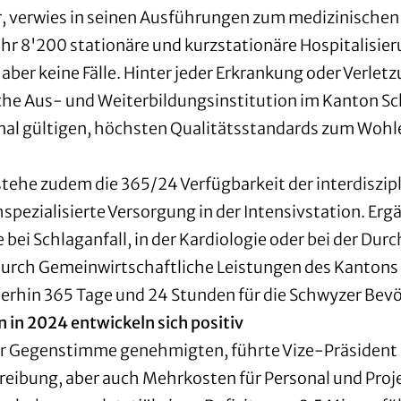
ter, verwies in seinen Ausführungen zum medizinisch
Jahr 8'200 stationäre und kurzstationäre Hospitalisi
aber keine Fälle. Hinter jeder Erkrankung oder Verle
sche Aus- und Weiterbildungsinstitution im Kanton S
ional gültigen, höchsten Qualitätsstandards zum Wohl
tehe zudem die 365/24 Verfügbarkeit der interdiszip
hspezialisierte Versorgung in der Intensivstation. Ergä
e bei Schlaganfall, in der Kardiologie oder bei der
 durch Gemeinwirtschaftliche Leistungen des Kantons 
terhin 365 Tage und 24 Stunden für die Schwyzer Bev
in 2024 entwickeln sich positiv
ner Gegenstimme genehmigten, führte Vize-Präsident 
eibung, aber auch Mehrkosten für Personal und Proje