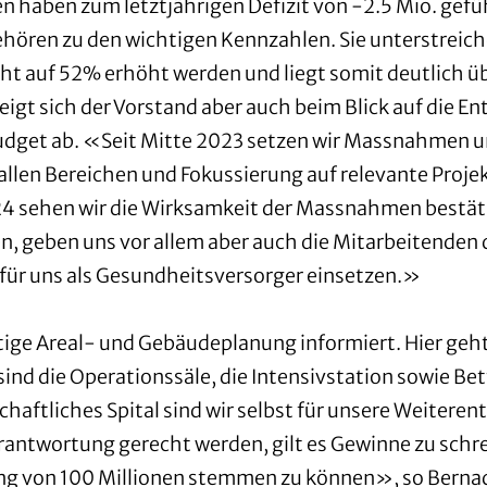
sen haben zum letztjährigen Defizit von -2.5 Mio. g
hören zu den wichtigen Kennzahlen. Sie unterstreichen
cht auf 52% erhöht werden und liegt somit deutlich 
eigt sich der Vorstand aber auch beim Blick auf die E
udget ab. «Seit Mitte 2023 setzen wir Massnahmen um
n allen Bereichen und Fokussierung auf relevante Proje
024 sehen wir die Wirksamkeit der Massnahmen bestät
en, geben uns vor allem aber auch die Mitarbeitenden d
 für uns als Gesundheitsversorger einsetzen.»
istige Areal- und Gebäudeplanung informiert. Hier ge
sind die Operationssäle, die Intensivstation sowie B
haftliches Spital sind wir selbst für unsere Weiteren
rantwortung gerecht werden, gilt es Gewinne zu schr
ung von 100 Millionen stemmen zu können», so Berna