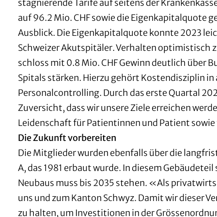
stagnierende Tarife auf seitens der Krankenkas
auf 96.2 Mio. CHF sowie die Eigenkapitalquote ge
Ausblick. Die Eigenkapitalquote konnte 2023 lei
Schweizer Akutspitäler. Verhalten optimistisch z
schloss mit 0.8 Mio. CHF Gewinn deutlich über B
Spitals stärken. Hierzu gehört Kostendisziplin i
Personalcontrolling. Durch das erste Quartal 2
Zuversicht, dass wir unsere Ziele erreichen werd
Leidenschaft für Patientinnen und Patient sowie
Die Zukunft vorbereiten
Die Mitglieder wurden ebenfalls über die langfr
A, das 1981 erbaut wurde. In diesem Gebäudeteil 
Neubaus muss bis 2035 stehen. «Als privatwirtsc
uns und zum Kanton Schwyz. Damit wir dieser Ve
zu halten, um Investitionen in der Grössenordn