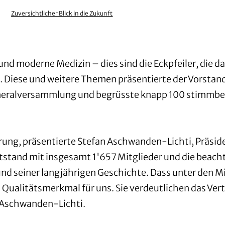
Zuversichtlicher Blick in die Zukunft
d moderne Medizin – dies sind die Eckpfeiler, die d
n. Diese und weitere Themen präsentierte der Vorsta
 Generalversammlung und begrüsste knapp 100 stimmb
erung, präsentierte Stefan Aschwanden-Lichti, Präsid
stand mit insgesamt 1'657 Mitglieder und die beachtl
 und seiner langjährigen Geschichte. Dass unter den M
es Qualitätsmerkmal für uns. Sie verdeutlichen das V
n Aschwanden-Lichti.