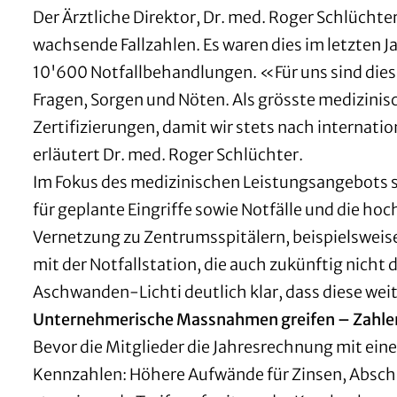
Der Ärztliche Direktor, Dr. med. Roger Schlüch
wachsende Fallzahlen. Es waren dies im letzten 
10'600 Notfallbehandlungen. «Für uns sind dies 
Fragen, Sorgen und Nöten. Als grösste medizini
Zertifizierungen, damit wir stets nach internat
erläutert Dr. med. Roger Schlüchter.
Im Fokus des medizinischen Leistungsangebots s
für geplante Eingriffe sowie Notfälle und die hoc
Vernetzung zu Zentrumsspitälern, beispielsweis
mit der Notfallstation, die auch zukünftig nicht
Aschwanden-Lichti deutlich klar, dass diese wei
Unternehmerische Massnahmen greifen – Zahlen 
Bevor die Mitglieder die Jahresrechnung mit ei
Kennzahlen: Höhere Aufwände für Zinsen, Abschr