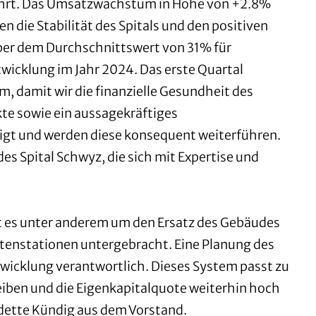
eführt. Das Umsatzwachstum in Höhe von +2.8%
 die Stabilität des Spitals und den positiven
über dem Durchschnittswert von 31% für
ntwicklung im Jahr 2024. Das erste Quartal
, damit wir die finanzielle Gesundheit des
kte sowie ein aussagekräftiges
igt und werden diese konsequent weiterführen.
es Spital Schwyz, die sich mit Expertise und
ht es unter anderem um den Ersatz des Gebäudes
ettenstationen untergebracht. Eine Planung des
twicklung verantwortlich. Dieses System passt zu
eiben und die Eigenkapitalquote weiterhin hoch
dette Kündig aus dem Vorstand.