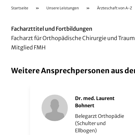
Startseite
»
Unsere Leistungen
»
Ärzteschaft von A-Z
Facharzttitel und Fortbildungen
Facharzt für Orthopädische Chirurgie und Trau
Mitglied FMH
Weitere Ansprechpersonen aus de
Dr. med. Laurent
Bohnert
Belegarzt Orthopädie
(Schulter und
Ellbogen)