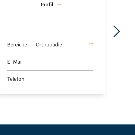
Profil
Bereiche
Orthopädie
Bere
E-Mail
E-M
Telefon
Tele