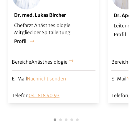
Dr. med. Lukas Bircher
Dr. Apo
Chefarzt Anästhesiologie
Leitend
Mitglied der Spitalleitung
Profil
Profil
Bereiche
Anästhesiologie
Bereiche
E-Mail
Nachricht senden
E-Mail
Na
Telefon
041 818 40 93
Telefon
0