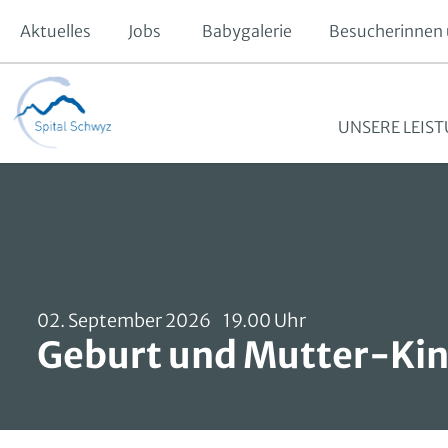
Aktuelles
Jobs
Babygalerie
Besucherinnen 
UNSERE LEIS
Operationen und Eingriffe
Vor dem Spitaleintritt
Patientenzuweisung
Offene Stellen
Spital Schwyz
Medizinische Behandlungen
Unsere Stationen
Fokus Intensivpflege
Krankenhausgesellschaft Schwyz
Frauenmedizin
Stationärer Aufenthalt
Fokus Operationstechnik
Stiftung Spital Schwyz
02. September 2026 19.00 Uhr
Geburt und Mutter-Kin