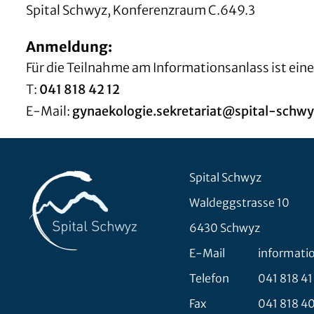
Spital Schwyz, Konferenzraum C.649.3
Anmeldung:
Für die Teilnahme am Informationsanlass ist ein
T:
041 818 42 12
E-Mail:
gynaekologie.sekretariat@spital-schwy
Spital Schwyz
Waldeggstrasse 10
6430 Schwyz
E-Mail
informati
Telefon
041 818 41
Fax
041 818 4