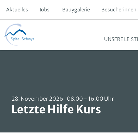
Aktuelles
Jobs
Babygalerie
Besucherinnen 
UNSERE LEIS
Operationen und Eingriffe
Vor dem Spitaleintritt
Patientenzuweisung
Offene Stellen
Spital Schwyz
Medizinische Behandlungen
Unsere Stationen
Fokus Intensivpflege
Krankenhausgesellschaft Schwyz
Frauenmedizin
Stationärer Aufenthalt
Fokus Operationstechnik
Stiftung Spital Schwyz
28. November 2026 08.00 - 16.00 Uhr
Letzte Hilfe Kurs